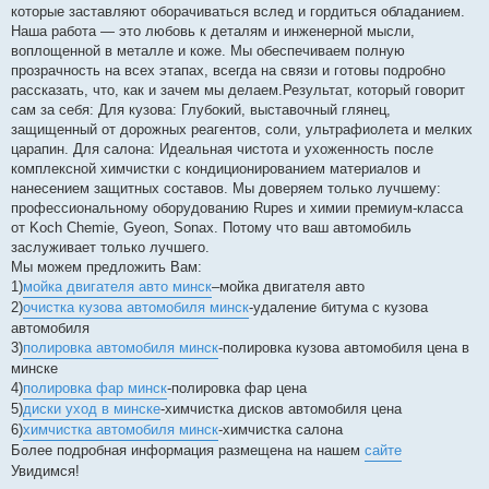
которые заставляют оборачиваться вслед и гордиться обладанием.
Наша работа — это любовь к деталям и инженерной мысли,
воплощенной в металле и коже. Мы обеспечиваем полную
прозрачность на всех этапах, всегда на связи и готовы подробно
рассказать, что, как и зачем мы делаем.Результат, который говорит
сам за себя: Для кузова: Глубокий, выставочный глянец,
защищенный от дорожных реагентов, соли, ультрафиолета и мелких
царапин. Для салона: Идеальная чистота и ухоженность после
комплексной химчистки с кондиционированием материалов и
нанесением защитных составов. Мы доверяем только лучшему:
профессиональному оборудованию Rupes и химии премиум-класса
от Koch Chemie, Gyeon, Sonax. Потому что ваш автомобиль
заслуживает только лучшего.
Мы можем предложить Вам:
1)
мойка двигателя авто минск
–мойка двигателя авто
2)
очистка кузова автомобиля минск
-удаление битума с кузова
автомобиля
3)
полировка автомобиля минск
-полировка кузова автомобиля цена в
минске
4)
полировка фар минск
-полировка фар цена
5)
диски уход в минске
-химчистка дисков автомобиля цена
6)
химчистка автомобиля минск
-химчистка салона
Более подробная информация размещена на нашем
сайте
Увидимся!