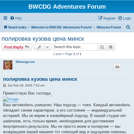
BWCDG Adventures Forum
FAQ
Register
Login
S
Board index
Welcome to BWCDG Adventures Forum!
Welcome Forum
e
полировка кузова цена минск
a
Search
Advanced s
Post Reply
r
1 post • Page
1
of
1
c
Shinergyccw
h
полировка кузова цена минск
P
Sat Feb 28, 2026 7:53 am
o
s
Приветствую Вас господа
.
t
Ваш автомобиль уникален. Наш подход — тоже. Каждый автомобиль
обладает своим характером, а его состояние — индивидуальной
историей. Мы не верим в конвейерный подход. В нашей студии нет
шаблонов, есть только время, необходимое для достижения
безупречного результата. Мы не просто моем и полируем — мы
возвращаем вашей машине тот сияющий вид и ощущение новизны,