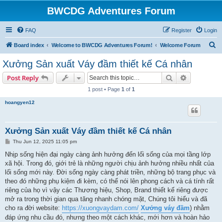
BWCDG Adventures Forum
FAQ
Register
Login
S
Board index
Welcome to BWCDG Adventures Forum!
Welcome Forum
e
Xưởng Sản xuất Váy đầm thiết kế Cá nhân
a
Search
Advanced s
Post Reply
r
1 post • Page
1
of
1
c
hoangyen12
h
Xưởng Sản xuất Váy đầm thiết kế Cá nhân
P
Thu Jun 12, 2025 11:05 pm
o
s
Nhịp sống hiện đại ngày càng ảnh hưởng đến lối sống của mọi tầng lớp
t
xã hội. Trong đó, giới trẻ là những người chịu ảnh hưởng nhiều nhất của
lối sống mới này. Đời sống ngày càng phát triền, những bộ trang phục và
theo đó những phụ kiệm đi kèm, có thể nói lên phong cách và cá tính rất
riêng của họ vì vậy các Thương hiệu, Shop, Brand thiết kế riêng được
mở ra trong thời gian qua tăng nhanh chóng mặt, Chúng tôi hiểu và đã
cho ra đời website:
https://xuongvaydam.com/
Xưởng váy đầm
) nhằm
đáp ứng nhu cầu đó, nhưng theo một cách khác, mới hơn và hoàn hảo