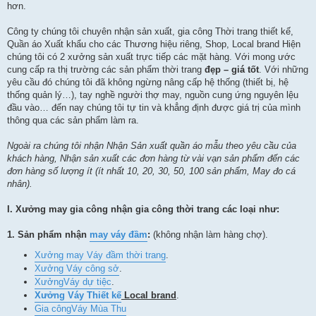
hơn.
Công ty chúng tôi chuyên nhận sản xuất, gia công Thời trang thiết kế,
Quần áo Xuất khẩu cho các Thương hiệu riêng, Shop, Local brand Hiện
chúng tôi có 2 xưởng sản xuất trực tiếp các mặt hàng. Với mong ước
cung cấp ra thị trường các sản phẩm thời trang
đẹp – giá tốt
. Với những
yêu cầu đó chúng tôi đã không ngừng nâng cấp hệ thống (thiết bị, hệ
thống quản lý…), tay nghề người thợ may, nguồn cung ứng nguyên lệu
đầu vào… đến nay chúng tôi tự tin và khẳng định được giá trị của mình
thông qua các sản phẩm làm ra.
Ngoài ra chúng tôi nhận Nhận Sản xuất quần áo mẫu theo yêu cầu của
khách hàng, Nhận sản xuất các đơn hàng từ vài vạn sản phẩm đến các
đơn hàng số lượng ít (ít nhất
10, 20,
30, 50, 100 sản phẩm
, May đo cá
nhân
).
I. Xưởng may gia công nhận gia công thời trang các loại như:
1.
Sản phẩm nhận
may váy đầm
:
(không nhận làm hàng chợ).
Xưởng may Váy đầm thời trang
.
Xưởng Váy công sở
.
Xưởng
Váy dự tiệc
.
Xưởng Váy Thiết kế
Local brand
.
Gia công
Váy Mùa Thu