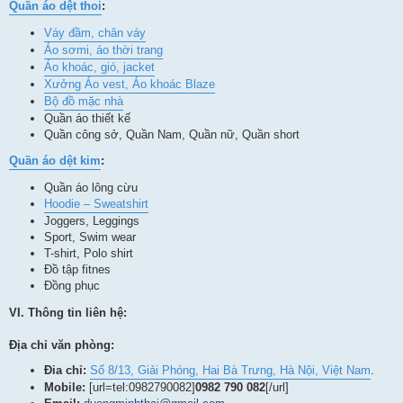
Quần áo dệt thoi
:
Váy đầm, chân váy
Áo sơmi, áo thời trang
Áo khoác, gió, jacket
Xưởng Áo vest, Áo khoác Blaze
Bộ đồ mặc nhà
Quần áo thiết kế
Quần công sở, Quần Nam, Quần nữ, Quần short
Quần áo dệt kim
:
Quần áo lông cừu
Hoodie – Sweatshirt
Joggers, Leggings
Sport, Swim wear
T-shirt, Polo shirt
Đồ tập fitnes
Đồng phục
VI. Thông tin liên hệ:
Địa chỉ văn phòng:
Đia chỉ:
Số 8/13, Giải Phóng, Hai Bà Trưng, Hà Nội, Việt Nam
.
Mobile:
[url=tel:0982790082]
0982 790 082
[/url]