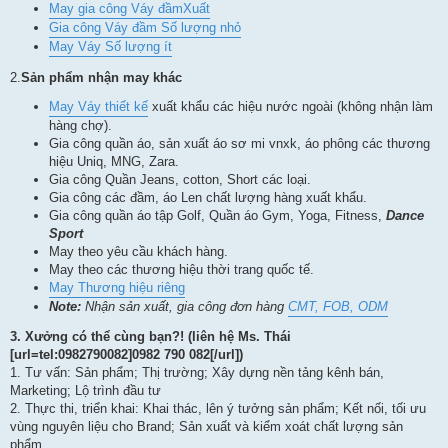
May gia công Váy đầmXuất
Gia công Váy đầm Số lượng nhỏ
May Váy Số lượng ít
2.
Sản phẩm nhận may khác
May Váy thiết kế
xuất khẩu các hiệu nước ngoài (không nhận làm
hàng chợ).
Gia công quần áo, sản xuất áo sơ mi vnxk, áo phông các thương
hiệu Uniq, MNG, Zara.
Gia công Quần Jeans, cotton, Short các loại.
Gia công các đầm, áo Len chất lượng hàng xuất khẩu.
Gia công quần áo tập Golf, Quần áo Gym, Yoga, Fitness,
Dance
Sport
May theo yêu cầu khách hàng.
May theo các thương hiệu thời trang quốc tế.
May Thương hiệu riêng
Note:
Nhận sản xuất, gia công đơn hàng
CMT, FOB, ODM
3.
Xưởng có thể cùng bạn?! (liên hệ Ms. Thái
[url=tel:0982790082]0982 790 082[/url])
1. Tư vấn: Sản phẩm; Thị trường; Xây dựng nền tảng kênh bán,
Marketing; Lộ trình đầu tư
2. Thực thi, triển khai: Khai thác, lên ý tưởng sản phẩm; Kết nối, tối ưu
vùng nguyên liệu cho Brand; Sản xuất và kiểm xoát chất lượng sản
phẩm.