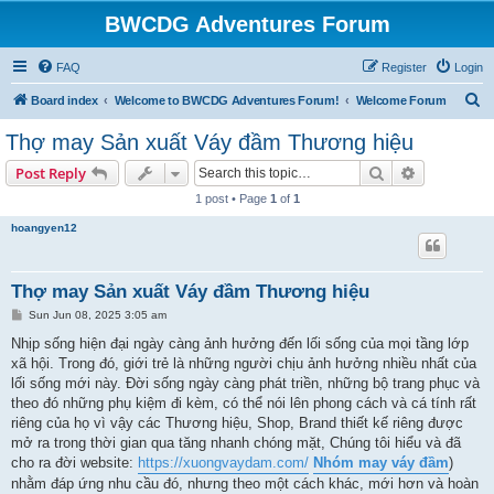
BWCDG Adventures Forum
FAQ
Register
Login
S
Board index
Welcome to BWCDG Adventures Forum!
Welcome Forum
e
Thợ may Sản xuất Váy đầm Thương hiệu
a
Search
Advanced s
Post Reply
r
1 post • Page
1
of
1
c
hoangyen12
h
Thợ may Sản xuất Váy đầm Thương hiệu
P
Sun Jun 08, 2025 3:05 am
o
s
Nhịp sống hiện đại ngày càng ảnh hưởng đến lối sống của mọi tầng lớp
t
xã hội. Trong đó, giới trẻ là những người chịu ảnh hưởng nhiều nhất của
lối sống mới này. Đời sống ngày càng phát triền, những bộ trang phục và
theo đó những phụ kiệm đi kèm, có thể nói lên phong cách và cá tính rất
riêng của họ vì vậy các Thương hiệu, Shop, Brand thiết kế riêng được
mở ra trong thời gian qua tăng nhanh chóng mặt, Chúng tôi hiểu và đã
cho ra đời website:
https://xuongvaydam.com/
Nhóm may váy đầm
)
nhằm đáp ứng nhu cầu đó, nhưng theo một cách khác, mới hơn và hoàn