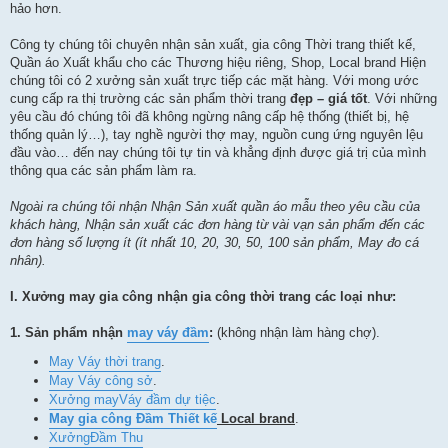
hảo hơn.
Công ty chúng tôi chuyên nhận sản xuất, gia công Thời trang thiết kế,
Quần áo Xuất khẩu cho các Thương hiệu riêng, Shop, Local brand Hiện
chúng tôi có 2 xưởng sản xuất trực tiếp các mặt hàng. Với mong ước
cung cấp ra thị trường các sản phẩm thời trang
đẹp – giá tốt
. Với những
yêu cầu đó chúng tôi đã không ngừng nâng cấp hệ thống (thiết bị, hệ
thống quản lý…), tay nghề người thợ may, nguồn cung ứng nguyên lệu
đầu vào… đến nay chúng tôi tự tin và khẳng định được giá trị của mình
thông qua các sản phẩm làm ra.
Ngoài ra chúng tôi nhận Nhận Sản xuất quần áo mẫu theo yêu cầu của
khách hàng, Nhận sản xuất các đơn hàng từ vài vạn sản phẩm đến các
đơn hàng số lượng ít (ít nhất
10, 20,
30, 50, 100 sản phẩm
, May đo cá
nhân
).
I. Xưởng may gia công nhận gia công thời trang các loại như:
1.
Sản phẩm nhận
may váy đầm
:
(không nhận làm hàng chợ).
May Váy thời trang
.
May Váy công sở
.
Xưởng may
Váy đầm dự tiệc
.
May gia công Đầm Thiết kế
Local brand
.
Xưởng
Đầm Thu