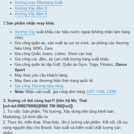
Xưởng may Đầmhàng Xuất
Xưởng Váy đầm Ít
Xưởng Váy đầm Ít
2.
Sản phẩm nhận may khác
Xưởng Váy
xuất khẩu các hiệu nước ngoài (không nhận làm hàng
chợ).
Gia công quần áo, sản xuất áo sơ mi vnxk, áo phông các thương
hiệu Uniq, MNG, Zara.
Gia công Quần Jeans, cotton, Short các loại.
Gia công các đầm, áo Len chất lượng hàng xuất khẩu.
Gia công quần áo tập Golf, Quần áo Gym, Yoga, Fitness,
Dance
Sport
May theo yêu cầu khách hàng.
May theo các thương hiệu thời trang quốc tế.
Gia công Thương hiệu riêng
Note:
Nhận sản xuất, gia công đơn hàng
CMT, FOB, ODM
3.
Xưởng có thể cùng bạn?! (liên hệ Ms. Thái
[url=tel:0982790082]0982 790 082[/url])
1. Tư vấn: Sản phẩm; Thị trường; Xây dựng nền tảng kênh bán,
Marketing; Lộ trình đầu tư
2. Thực thi, triển khai: Khai thác, lên ý tưởng sản phẩm; Kết nối, tối ưu
vùng nguyên liệu cho Brand; Sản xuất và kiểm xoát chất lượng sản
phẩm.