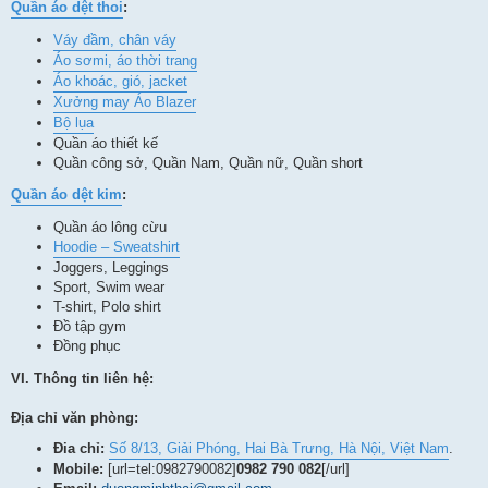
Quần áo dệt thoi
:
Váy đầm, chân váy
Áo sơmi, áo thời trang
Áo khoác, gió, jacket
Xưởng may Áo Blazer
Bộ lụa
Quần áo thiết kế
Quần công sở, Quần Nam, Quần nữ, Quần short
Quần áo dệt kim
:
Quần áo lông cừu
Hoodie – Sweatshirt
Joggers, Leggings
Sport, Swim wear
T-shirt, Polo shirt
Đồ tập gym
Đồng phục
VI. Thông tin liên hệ:
Địa chỉ văn phòng:
Đia chỉ:
Số 8/13, Giải Phóng, Hai Bà Trưng, Hà Nội, Việt Nam
.
Mobile:
[url=tel:0982790082]
0982 790 082
[/url]