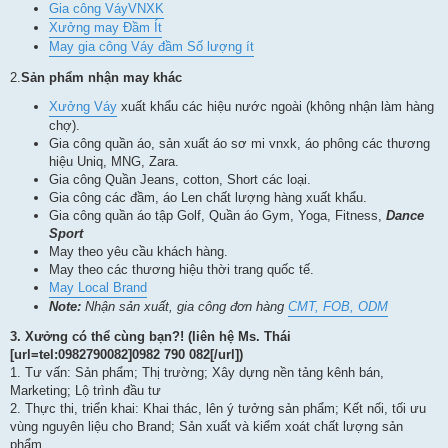
Gia công VáyVNXK
Xưởng may Đầm Ít
May gia công Váy đầm Số lượng ít
2.
Sản phẩm nhận may khác
Xưởng Váy
xuất khẩu các hiệu nước ngoài (không nhận làm hàng
chợ).
Gia công quần áo, sản xuất áo sơ mi vnxk, áo phông các thương
hiệu Uniq, MNG, Zara.
Gia công Quần Jeans, cotton, Short các loại.
Gia công các đầm, áo Len chất lượng hàng xuất khẩu.
Gia công quần áo tập Golf, Quần áo Gym, Yoga, Fitness,
Dance
Sport
May theo yêu cầu khách hàng.
May theo các thương hiệu thời trang quốc tế.
May Local Brand
Note:
Nhận sản xuất, gia công đơn hàng
CMT, FOB, ODM
3.
Xưởng có thể cùng bạn?! (liên hệ Ms. Thái
[url=tel:0982790082]0982 790 082[/url])
1. Tư vấn: Sản phẩm; Thị trường; Xây dựng nền tảng kênh bán,
Marketing; Lộ trình đầu tư
2. Thực thi, triển khai: Khai thác, lên ý tưởng sản phẩm; Kết nối, tối ưu
vùng nguyên liệu cho Brand; Sản xuất và kiểm xoát chất lượng sản
phẩm.