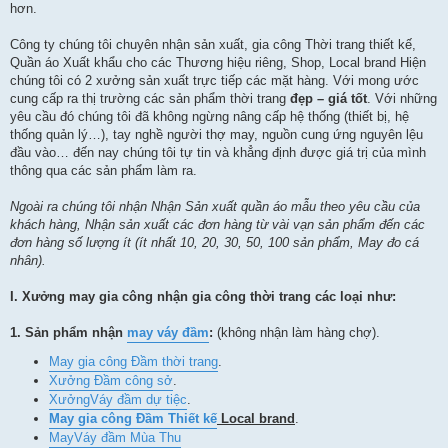
hơn.
Công ty chúng tôi chuyên nhận sản xuất, gia công Thời trang thiết kế,
Quần áo Xuất khẩu cho các Thương hiệu riêng, Shop, Local brand Hiện
chúng tôi có 2 xưởng sản xuất trực tiếp các mặt hàng. Với mong ước
cung cấp ra thị trường các sản phẩm thời trang
đẹp – giá tốt
. Với những
yêu cầu đó chúng tôi đã không ngừng nâng cấp hệ thống (thiết bị, hệ
thống quản lý…), tay nghề người thợ may, nguồn cung ứng nguyên lệu
đầu vào… đến nay chúng tôi tự tin và khẳng định được giá trị của mình
thông qua các sản phẩm làm ra.
Ngoài ra chúng tôi nhận Nhận Sản xuất quần áo mẫu theo yêu cầu của
khách hàng, Nhận sản xuất các đơn hàng từ vài vạn sản phẩm đến các
đơn hàng số lượng ít (ít nhất
10, 20,
30, 50, 100 sản phẩm
, May đo cá
nhân
).
I. Xưởng may gia công nhận gia công thời trang các loại như:
1.
Sản phẩm nhận
may váy đầm
:
(không nhận làm hàng chợ).
May gia công Đầm thời trang
.
Xưởng Đầm công sở
.
Xưởng
Váy đầm dự tiệc
.
May gia công Đầm Thiết kế
Local brand
.
May
Váy đầm Mùa Thu