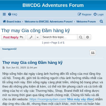
BWCDG Adventures Forum
FAQ
Register
Login
S
Board index
Welcome to BWCDG Adventures Forum!
Welcome Forum
e
Thợ may Gia công Đầm hàng kỹ
a
Search
Advanced s
Post Reply
r
1 post • Page
1
of
1
c
hoangyen12
h
Thợ may Gia công Đầm hàng kỹ
P
Sun Jun 01, 2025 11:04 pm
o
s
Nhịp sống hiện đại ngày càng ảnh hưởng đến lối sống của mọi tầng lớp
t
xã hội. Trong đó, giới trẻ là những người chịu ảnh hưởng nhiều nhất của
lối sống mới này. Đời sống ngày càng phát triền, những bộ trang phục và
theo đó những phụ kiệm đi kèm, có thể nói lên phong cách và cá tính rất
riêng của họ vì vậy các Thương hiệu, Shop, Brand thiết kế riêng được
mở ra trong thời gian qua tăng nhanh chóng mặt, Chúng tôi hiểu và đã
cho ra đời website:
https://xuongvaydam.com/
Nhà máy váy đầm
) nhằm
đáp ứng nhu cầu đó, nhưng theo một cách khác, mới hơn và hoàn hảo