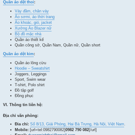
Quần áo dệt thoi
:
Váy đầm, chân váy
Áo sơmi, áo thời trang
Áo khoác, gió, jacket
Xưởng Áo Blazer nữ
Bộ đồ mặc nhà
Quần áo thiết kế
Quần công sở, Quần Nam, Quần nữ, Quần short
Quần áo dệt kim
:
Quần áo lông cừu
Hoodie – Sweatshirt
Joggers, Leggings
Sport, Swim wear
T-shirt, Polo shirt
Đồ tập golf
Đồng phục
VI. Thông tin liên hệ:
Địa chỉ văn phòng:
Đia chỉ:
Số 8/13, Giải Phóng, Hai Bà Trưng, Hà Nội, Việt Nam
.
Mobile:
[url=tel:0982790082]
0982 790 082
[/url]