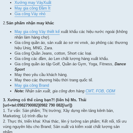
Xưởng may VáyXuất
May gia công Đầm Ít
Gia công Váy nhỏ
2.
Sản phẩm nhận may khác
May gia công Váy thiết kế
xuất khẩu các hiệu nước ngoài (không
nhận làm hàng chợ).
Gia công quần áo, sản xuất áo sơ mi vnxk, áo phông các thương
hiệu Uniq, MNG, Zara.
Gia công Quần Jeans, cotton, Short các loại.
Gia công các đầm, áo Len chất lượng hàng xuất khẩu.
Gia công quần áo tập Golf, Quần áo Gym, Yoga, Fitness,
Dance
Sport
May theo yêu cầu khách hàng.
May theo các thương hiệu thời trang quốc tế.
May gia công Brand
Note:
Nhận sản xuất, gia công đơn hàng
CMT, FOB, ODM
3.
Xưởng có thể cùng bạn?! (liên hệ Ms. Thái
[url=tel:0982790082]0982 790 082[/url])
1. Tư vấn: Sản phẩm; Thị trường; Xây dựng nền tảng kênh bán,
Marketing; Lộ trình đầu tư
2. Thực thi, triển khai: Khai thác, lên ý tưởng sản phẩm; Kết nối, tối ưu
vùng nguyên liệu cho Brand; Sản xuất và kiểm xoát chất lượng sản
phẩm.