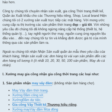
hảo hơn.
Công ty chúng tôi chuyên nhận sản xuất, gia công Thời trang thiết kế,
Quần áo Xuất khẩu cho các Thương hiệu riêng, Shop, Local brand Hiện
chúng tôi có 2 xưởng sản xuất trực tiếp các mặt hàng. Với mong ước
cung cấp ra thị trường các sản phẩm thời trang
đẹp – giá tốt
. Với những
yêu cầu đó chúng tôi đã không ngừng nâng cấp hệ thống (thiết bị, hệ
thống quản lý…), tay nghề người thợ may, nguồn cung ứng nguyên lệu
đầu vào… đến nay chúng tôi tự tin và khẳng định được giá trị của mình
thông qua các sản phẩm làm ra.
Ngoài ra chúng tôi nhận Nhận Sản xuất quần áo mẫu theo yêu cầu của
khách hàng, Nhận sản xuất các đơn hàng từ vài vạn sản phẩm đến các
đơn hàng số lượng ít (ít nhất
10, 20,
30, 50, 100 sản phẩm
, May đo cá
nhân
).
I. Xưởng may gia công nhận gia công thời trang các loại như:
1.
Sản phẩm nhận
may váy đầm
:
(không nhận làm hàng chợ).
May Váy đầm thời trang
.
Xưởng Đầm công sở
.
Xưởng
Đầm dự tiệc
.
Gia công Váy Thiết kế
Thương hiệu riêng
.
Xưởng may
Váy đầm Mùa đông