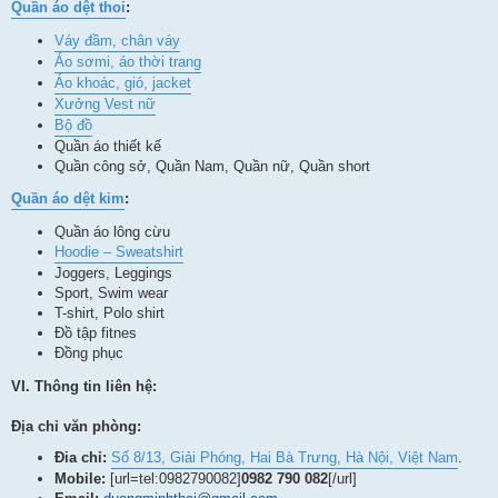
Quần áo dệt thoi
:
Váy đầm, chân váy
Áo sơmi, áo thời trang
Áo khoác, gió, jacket
Xưởng Vest nữ
Bộ đồ
Quần áo thiết kế
Quần công sở, Quần Nam, Quần nữ, Quần short
Quần áo dệt kim
:
Quần áo lông cừu
Hoodie – Sweatshirt
Joggers, Leggings
Sport, Swim wear
T-shirt, Polo shirt
Đồ tập fitnes
Đồng phục
VI. Thông tin liên hệ:
Địa chỉ văn phòng:
Đia chỉ:
Số 8/13, Giải Phóng, Hai Bà Trưng, Hà Nội, Việt Nam
.
Mobile:
[url=tel:0982790082]
0982 790 082
[/url]