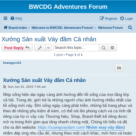
BWCDG Adventures Forum
FAQ
Register
Login
S
Board index
Welcome to BWCDG Adventures Forum!
Welcome Forum
e
Xưởng Sản xuất Váy đầm Cá nhân
a
Search
Advanced s
Post Reply
r
1 post • Page
1
of
1
c
hoangyen12
h
Xưởng Sản xuất Váy đầm Cá nhân
P
Sun Jun 01, 2025 7:04 am
o
s
Nhịp sống hiện đại ngày càng ảnh hưởng đến lối sống của mọi tầng lớp
t
xã hội. Trong đó, giới trẻ là những người chịu ảnh hưởng nhiều nhất của
lối sống mới này. Đời sống ngày càng phát triền, những bộ trang phục và
theo đó những phụ kiệm đi kèm, có thể nói lên phong cách và cá tính rất
riêng của họ vì vậy các Thương hiệu, Shop, Brand thiết kế riêng được
mở ra trong thời gian qua tăng nhanh chóng mặt, Chúng tôi hiểu và đã
cho ra đời website:
https://xuongvaydam.com/
Nhóm may váy đầm
)
nhằm đáp ứng nhu cầu đó, nhưng theo một cách khác, mới hơn và hoàn