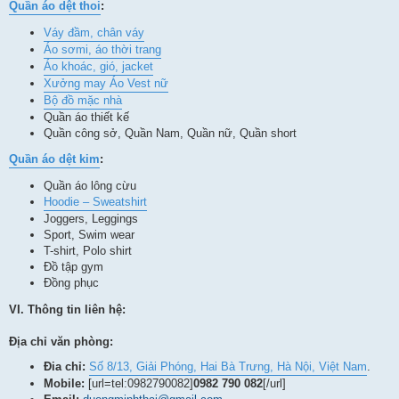
Quần áo dệt thoi
:
Váy đầm, chân váy
Áo sơmi, áo thời trang
Áo khoác, gió, jacket
Xưởng may Áo Vest nữ
Bộ đồ mặc nhà
Quần áo thiết kế
Quần công sở, Quần Nam, Quần nữ, Quần short
Quần áo dệt kim
:
Quần áo lông cừu
Hoodie – Sweatshirt
Joggers, Leggings
Sport, Swim wear
T-shirt, Polo shirt
Đồ tập gym
Đồng phục
VI. Thông tin liên hệ:
Địa chỉ văn phòng:
Đia chỉ:
Số 8/13, Giải Phóng, Hai Bà Trưng, Hà Nội, Việt Nam
.
Mobile:
[url=tel:0982790082]
0982 790 082
[/url]