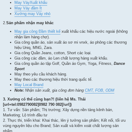
May VáyXuất khẩu
May Váy đầm Ít
Xưởng may Váy nhỏ
2.
Sản phẩm nhận may khác
May gia công Đầm thiết kế
xuất khẩu các hiệu nước ngoài (không
nhận làm hàng chợ).
Gia công quần áo, sản xuất áo sơ mi vnxk, áo phông các thương
hiệu Uniq, MNG, Zara.
Gia công Quần Jeans, cotton, Short các loại.
Gia công các đầm, áo Len chất lượng hàng xuất khẩu.
Gia công quần áo tập Golf, Quần áo Gym, Yoga, Fitness,
Dance
Sport
May theo yêu cầu khách hàng.
May theo các thương hiệu thời trang quốc tế.
May Local Brand
Note:
Nhận sản xuất, gia công đơn hàng
CMT, FOB, ODM
3.
Xưởng có thể cùng bạn?! (liên hệ Ms. Thái
[url=tel:0982790082]0982 790 082[/url])
1. Tư vấn: Sản phẩm; Thị trường; Xây dựng nền tảng kênh bán,
Marketing; Lộ trình đầu tư
2. Thực thi, triển khai: Khai thác, lên ý tưởng sản phẩm; Kết nối, tối ưu
vùng nguyên liệu cho Brand; Sản xuất và kiểm xoát chất lượng sản
phẩm.