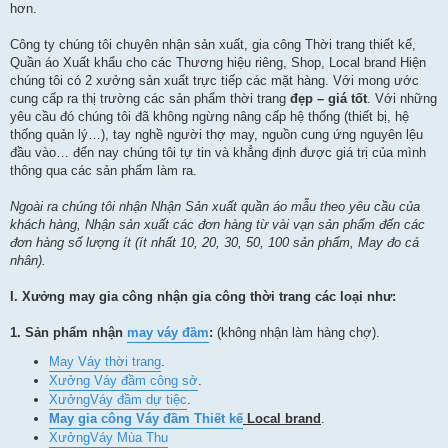
hơn.
Công ty chúng tôi chuyên nhận sản xuất, gia công Thời trang thiết kế,
Quần áo Xuất khẩu cho các Thương hiệu riêng, Shop, Local brand Hiện
chúng tôi có 2 xưởng sản xuất trực tiếp các mặt hàng. Với mong ước
cung cấp ra thị trường các sản phẩm thời trang
đẹp – giá tốt
. Với những
yêu cầu đó chúng tôi đã không ngừng nâng cấp hệ thống (thiết bị, hệ
thống quản lý…), tay nghề người thợ may, nguồn cung ứng nguyên lệu
đầu vào… đến nay chúng tôi tự tin và khẳng định được giá trị của mình
thông qua các sản phẩm làm ra.
Ngoài ra chúng tôi nhận Nhận Sản xuất quần áo mẫu theo yêu cầu của
khách hàng, Nhận sản xuất các đơn hàng từ vài vạn sản phẩm đến các
đơn hàng số lượng ít (ít nhất
10, 20,
30, 50, 100 sản phẩm
, May đo cá
nhân
).
I. Xưởng may gia công nhận gia công thời trang các loại như:
1.
Sản phẩm nhận
may váy đầm
:
(không nhận làm hàng chợ).
May Váy thời trang
.
Xưởng Váy đầm công sở
.
Xưởng
Váy đầm dự tiệc
.
May gia công Váy đầm Thiết kế
Local brand
.
Xưởng
Váy Mùa Thu