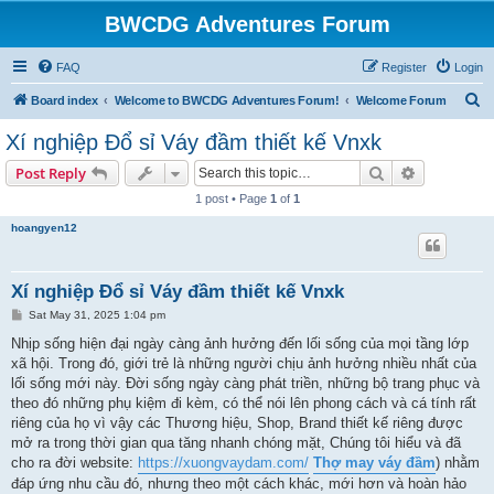
BWCDG Adventures Forum
FAQ
Register
Login
S
Board index
Welcome to BWCDG Adventures Forum!
Welcome Forum
e
Xí nghiệp Đổ sỉ Váy đầm thiết kế Vnxk
a
Search
Advanced s
Post Reply
r
1 post • Page
1
of
1
c
hoangyen12
h
Xí nghiệp Đổ sỉ Váy đầm thiết kế Vnxk
P
Sat May 31, 2025 1:04 pm
o
s
Nhịp sống hiện đại ngày càng ảnh hưởng đến lối sống của mọi tầng lớp
t
xã hội. Trong đó, giới trẻ là những người chịu ảnh hưởng nhiều nhất của
lối sống mới này. Đời sống ngày càng phát triền, những bộ trang phục và
theo đó những phụ kiệm đi kèm, có thể nói lên phong cách và cá tính rất
riêng của họ vì vậy các Thương hiệu, Shop, Brand thiết kế riêng được
mở ra trong thời gian qua tăng nhanh chóng mặt, Chúng tôi hiểu và đã
cho ra đời website:
https://xuongvaydam.com/
Thợ may váy đầm
) nhằm
đáp ứng nhu cầu đó, nhưng theo một cách khác, mới hơn và hoàn hảo