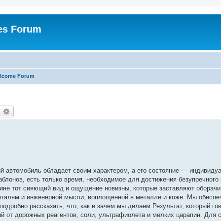
es Forum
lcome Forum
earch
Advanced search
 автомобиль обладает своим характером, а его состояние — индивиду
аблонов, есть только время, необходимое для достижения безупречного 
не тот сияющий вид и ощущение новизны, которые заставляют оборачи
еталям и инженерной мысли, воплощенной в металле и коже. Мы обесп
 подробно рассказать, что, как и зачем мы делаем.Результат, который гов
й от дорожных реагентов, соли, ультрафиолета и мелких царапин. Для 