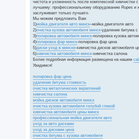
чистота и ухоженность после комплексной химчистки 
лучшему: профессиональному оборудованию Rupes и хи
заслуживает только лучшего.
Мы можем предложить Вам:
1)
мойка двигателя авто минск
–мойка двигателя авто
2)
очистка кузова автомобиля минск
-удаление битума с
3)
полировка автомобиля минск
-полировка кузова автом
4)
полировка фар минск
-полировка фар цена
5)
диски уход в минске
-химчистка дисков автомобиля ц
6)
химчистка автомобиля минск
-химчистка салона
Более подробная информация размещена на нашем
са
Увидимся!
полировка фар цена
удаление битума стоимость
очистка металлических вкраплений
химчистка салона
мойка дисков автомобиля минск
очистка кузова автомобиля голубой глиной
химчистка автомобиля цены минск
профессиональная мойка двигателя авто
уход за авто дисками
уход за дисками цена
очистка битума с кузова автомобиля