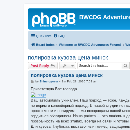
BWCDG Adventur
Quick links
FAQ
Board index
Welcome to BWCDG Adventures Forum!
We
полировка кузова цена минск
S
Post Reply
полировка кузова цена минск
P
by
Shinergyccw
»
Sat Feb 28, 2026 7:53 am
o
s
Приветствую Вас господа
.
t
Ваш автомобиль уникален. Наш подход — тоже. Каждый
не верим в конвейерный подход. В нашей студии нет ш
просто моем и полируем — мы возвращаем вашей маши
гордиться обладанием. Наша работа — это любовь к д
прозрачность на всех этапах, всегда на связи и готовы
Для кузова: Глубокий, выставочный глянец, защищенны