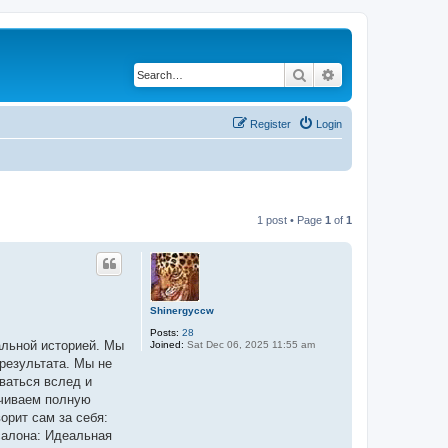
Search
Advanced search
Register
Login
1 post • Page
1
of
1
Shinergyccw
Posts:
28
альной историей. Мы
Joined:
Sat Dec 06, 2025 11:55 am
результата. Мы не
ваться вслед и
ечиваем полную
орит сам за себя:
салона: Идеальная