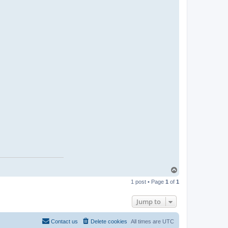
T
o
1 post • Page
1
of
1
p
Jump to
Contact us
Delete cookies
All times are
UTC