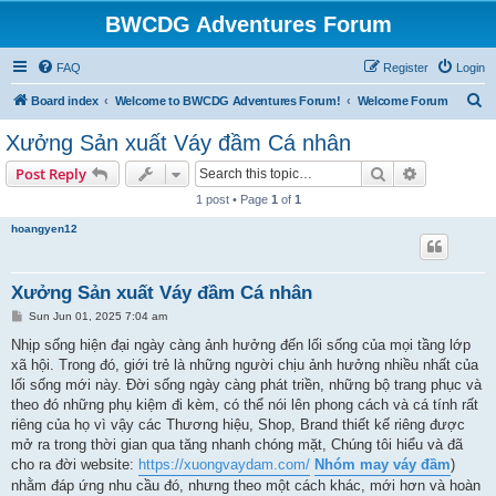
BWCDG Adventures Forum
FAQ
Register
Login
S
Board index
Welcome to BWCDG Adventures Forum!
Welcome Forum
e
Xưởng Sản xuất Váy đầm Cá nhân
a
Search
Advanced s
Post Reply
r
1 post • Page
1
of
1
c
hoangyen12
h
Xưởng Sản xuất Váy đầm Cá nhân
P
Sun Jun 01, 2025 7:04 am
o
s
Nhịp sống hiện đại ngày càng ảnh hưởng đến lối sống của mọi tầng lớp
t
xã hội. Trong đó, giới trẻ là những người chịu ảnh hưởng nhiều nhất của
lối sống mới này. Đời sống ngày càng phát triền, những bộ trang phục và
theo đó những phụ kiệm đi kèm, có thể nói lên phong cách và cá tính rất
riêng của họ vì vậy các Thương hiệu, Shop, Brand thiết kế riêng được
mở ra trong thời gian qua tăng nhanh chóng mặt, Chúng tôi hiểu và đã
cho ra đời website:
https://xuongvaydam.com/
Nhóm may váy đầm
)
nhằm đáp ứng nhu cầu đó, nhưng theo một cách khác, mới hơn và hoàn