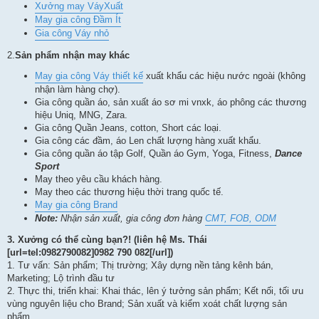
Xưởng may VáyXuất
May gia công Đầm Ít
Gia công Váy nhỏ
2.
Sản phẩm nhận may khác
May gia công Váy thiết kế
xuất khẩu các hiệu nước ngoài (không
nhận làm hàng chợ).
Gia công quần áo, sản xuất áo sơ mi vnxk, áo phông các thương
hiệu Uniq, MNG, Zara.
Gia công Quần Jeans, cotton, Short các loại.
Gia công các đầm, áo Len chất lượng hàng xuất khẩu.
Gia công quần áo tập Golf, Quần áo Gym, Yoga, Fitness,
Dance
Sport
May theo yêu cầu khách hàng.
May theo các thương hiệu thời trang quốc tế.
May gia công Brand
Note:
Nhận sản xuất, gia công đơn hàng
CMT, FOB, ODM
3.
Xưởng có thể cùng bạn?! (liên hệ Ms. Thái
[url=tel:0982790082]0982 790 082[/url])
1. Tư vấn: Sản phẩm; Thị trường; Xây dựng nền tảng kênh bán,
Marketing; Lộ trình đầu tư
2. Thực thi, triển khai: Khai thác, lên ý tưởng sản phẩm; Kết nối, tối ưu
vùng nguyên liệu cho Brand; Sản xuất và kiểm xoát chất lượng sản
phẩm.