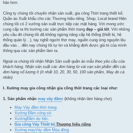
hảo hơn.
Công ty chúng tôi chuyên nhận sản xuất, gia công Thời trang thiết kế,
Quần áo Xuất khẩu cho các Thương hiệu riêng, Shop, Local brand Hiện
chúng tôi có 2 xưởng sản xuất trực tiếp các mặt hàng. Với mong ước
cung cấp ra thị trường các sản phẩm thời trang
đẹp – giá tốt
. Với những
yêu cầu đó chúng tôi đã không ngừng nâng cấp hệ thống (thiết bị, hệ
thống quản lý…), tay nghề người thợ may, nguồn cung ứng nguyên lệu
đầu vào… đến nay chúng tôi tự tin và khẳng định được giá trị của mình
thông qua các sản phẩm làm ra.
Ngoài ra chúng tôi nhận Nhận Sản xuất quần áo mẫu theo yêu cầu của
khách hàng, Nhận sản xuất các đơn hàng từ vài vạn sản phẩm đến các
đơn hàng số lượng ít (ít nhất
10, 20,
30, 50, 100 sản phẩm
, May đo cá
nhân
).
I. Xưởng may gia công nhận gia công thời trang các loại như:
1.
Sản phẩm nhận
may váy đầm
:
(không nhận làm hàng chợ).
May Váy đầm thời trang
.
Xưởng Đầm công sở
.
Xưởng
Đầm dự tiệc
.
Gia công Váy Thiết kế
Thương hiệu riêng
.
Xưởng may
Váy đầm Mùa đông