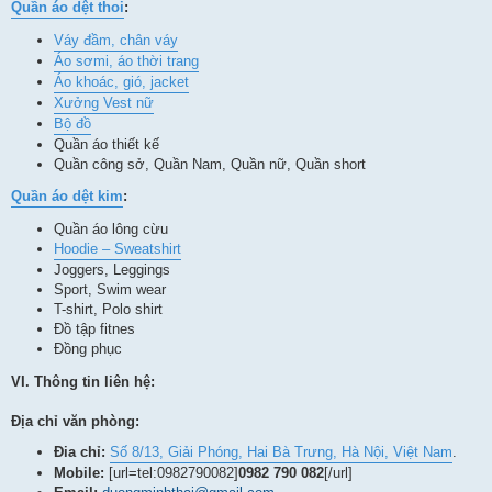
Quần áo dệt thoi
:
Váy đầm, chân váy
Áo sơmi, áo thời trang
Áo khoác, gió, jacket
Xưởng Vest nữ
Bộ đồ
Quần áo thiết kế
Quần công sở, Quần Nam, Quần nữ, Quần short
Quần áo dệt kim
:
Quần áo lông cừu
Hoodie – Sweatshirt
Joggers, Leggings
Sport, Swim wear
T-shirt, Polo shirt
Đồ tập fitnes
Đồng phục
VI. Thông tin liên hệ:
Địa chỉ văn phòng:
Đia chỉ:
Số 8/13, Giải Phóng, Hai Bà Trưng, Hà Nội, Việt Nam
.
Mobile:
[url=tel:0982790082]
0982 790 082
[/url]