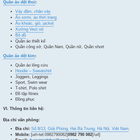
Quần áo dệt thoi
:
Váy đầm, chân váy
Áo sơmi, áo thời trang
Áo khoác, gió, jacket
Xưởng Vest nữ
Bộ đồ
Quần áo thiết kế
Quần công sở, Quần Nam, Quần nữ, Quần short
Quần áo dệt kim
:
Quần áo lông cừu
Hoodie – Sweatshirt
Joggers, Leggings
Sport, Swim wear
T-shirt, Polo shirt
Đồ tập fitnes
Đồng phục
VI. Thông tin liên hệ:
Địa chỉ văn phòng:
Đia chỉ:
Số 8/13, Giải Phóng, Hai Bà Trưng, Hà Nội, Việt Nam
.
Mobile:
[url=tel:0982790082]
0982 790 082
[/url]