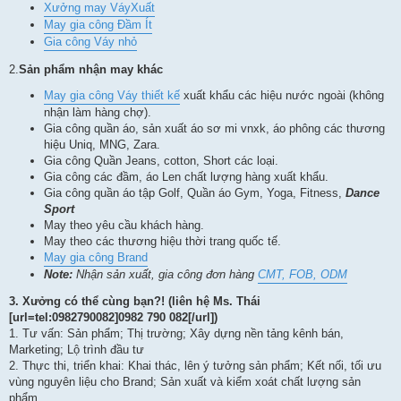
Xưởng may VáyXuất
May gia công Đầm Ít
Gia công Váy nhỏ
2.
Sản phẩm nhận may khác
May gia công Váy thiết kế
xuất khẩu các hiệu nước ngoài (không
nhận làm hàng chợ).
Gia công quần áo, sản xuất áo sơ mi vnxk, áo phông các thương
hiệu Uniq, MNG, Zara.
Gia công Quần Jeans, cotton, Short các loại.
Gia công các đầm, áo Len chất lượng hàng xuất khẩu.
Gia công quần áo tập Golf, Quần áo Gym, Yoga, Fitness,
Dance
Sport
May theo yêu cầu khách hàng.
May theo các thương hiệu thời trang quốc tế.
May gia công Brand
Note:
Nhận sản xuất, gia công đơn hàng
CMT, FOB, ODM
3.
Xưởng có thể cùng bạn?! (liên hệ Ms. Thái
[url=tel:0982790082]0982 790 082[/url])
1. Tư vấn: Sản phẩm; Thị trường; Xây dựng nền tảng kênh bán,
Marketing; Lộ trình đầu tư
2. Thực thi, triển khai: Khai thác, lên ý tưởng sản phẩm; Kết nối, tối ưu
vùng nguyên liệu cho Brand; Sản xuất và kiểm xoát chất lượng sản
phẩm.