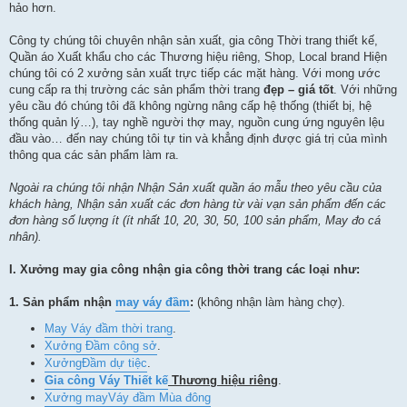
hảo hơn.
Công ty chúng tôi chuyên nhận sản xuất, gia công Thời trang thiết kế,
Quần áo Xuất khẩu cho các Thương hiệu riêng, Shop, Local brand Hiện
chúng tôi có 2 xưởng sản xuất trực tiếp các mặt hàng. Với mong ước
cung cấp ra thị trường các sản phẩm thời trang
đẹp – giá tốt
. Với những
yêu cầu đó chúng tôi đã không ngừng nâng cấp hệ thống (thiết bị, hệ
thống quản lý…), tay nghề người thợ may, nguồn cung ứng nguyên lệu
đầu vào… đến nay chúng tôi tự tin và khẳng định được giá trị của mình
thông qua các sản phẩm làm ra.
Ngoài ra chúng tôi nhận Nhận Sản xuất quần áo mẫu theo yêu cầu của
khách hàng, Nhận sản xuất các đơn hàng từ vài vạn sản phẩm đến các
đơn hàng số lượng ít (ít nhất
10, 20,
30, 50, 100 sản phẩm
, May đo cá
nhân
).
I. Xưởng may gia công nhận gia công thời trang các loại như:
1.
Sản phẩm nhận
may váy đầm
:
(không nhận làm hàng chợ).
May Váy đầm thời trang
.
Xưởng Đầm công sở
.
Xưởng
Đầm dự tiệc
.
Gia công Váy Thiết kế
Thương hiệu riêng
.
Xưởng may
Váy đầm Mùa đông