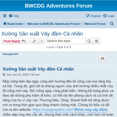
BWCDG Adventures Forum
FAQ
Register
Login
S
Board index
Welcome to BWCDG Adventures Forum!
Welcome Forum
e
Xưởng Sản xuất Váy đầm Cá nhân
a
Search
Advanced s
Post Reply
r
1 post • Page
1
of
1
c
hoangyen12
h
Xưởng Sản xuất Váy đầm Cá nhân
P
Sun Jun 01, 2025 7:04 am
o
s
Nhịp sống hiện đại ngày càng ảnh hưởng đến lối sống của mọi tầng lớp
t
xã hội. Trong đó, giới trẻ là những người chịu ảnh hưởng nhiều nhất của
lối sống mới này. Đời sống ngày càng phát triền, những bộ trang phục và
theo đó những phụ kiệm đi kèm, có thể nói lên phong cách và cá tính rất
riêng của họ vì vậy các Thương hiệu, Shop, Brand thiết kế riêng được
mở ra trong thời gian qua tăng nhanh chóng mặt, Chúng tôi hiểu và đã
cho ra đời website:
https://xuongvaydam.com/
Nhóm may váy đầm
)
nhằm đáp ứng nhu cầu đó, nhưng theo một cách khác, mới hơn và hoàn