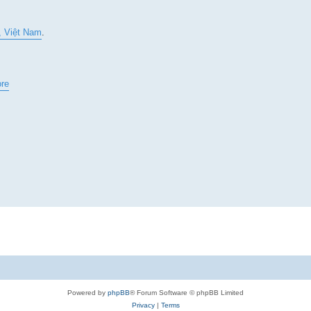
, Việt Nam
.
ore
Powered by
phpBB
® Forum Software © phpBB Limited
Privacy
|
Terms