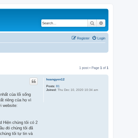
Search
Advanced search
Register
Login
1 post • Page
1
of
1
hoangyen12
Posts:
81
Joined:
Thu Dec 10, 2020 10:34 am
nhất của lối sống
ất riêng của họ vì
i website:
d Hiện chúng tôi có 2
ầu đó chúng tôi đã
húng tôi tự tin và