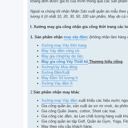
khẳng định được giá trị của mình thông qua các sản phẩm 
Ngoài ra chúng tôi nhận Nhận Sản xuất quần áo mẫu theo
lượng ít (ít nhất
10, 20,
30, 50, 100 sản phẩm
, May đo cá 
I. Xưởng may gia công nhận gia công thời trang các lo
1.
Sản phẩm nhận
may váy đầm
:
(không nhận làm hàng 
Xưởng may Váy thời trang
.
May Váy đầm công sở
.
May gia công
Váy dự tiệc
.
May gia công Váy Thiết kế
Thương hiệu riêng
.
Xưởng
Váy Mùa đông
Xưởng ĐầmXuất
May Đầm Số lượng ít
Xưởng Váy đầm Ít
2.
Sản phẩm nhận may khác
Xưởng may Váy đầm
xuất khẩu các hiệu nước ngoà
Gia công quần áo, sản xuất áo sơ mi vnxk, áo phô
Gia công Quần Jeans, cotton, Short các loại.
Gia công các đầm, áo Len chất lượng hàng xuất kh
Gia công quần áo tập Golf, Quần áo Gym, Yoga, Fi
May theo yêu cầu khách hàng.