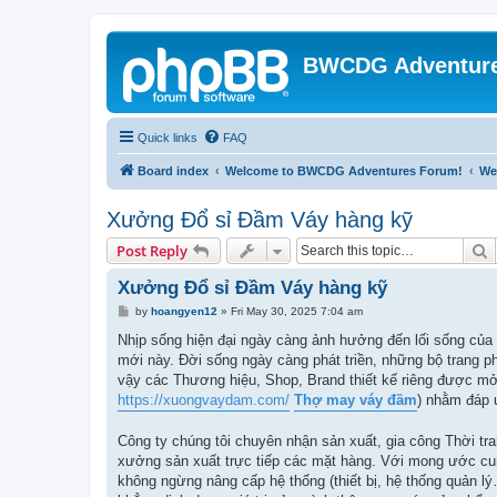
BWCDG Adventur
Quick links
FAQ
Board index
Welcome to BWCDG Adventures Forum!
We
Xưởng Đổ sỉ Đầm Váy hàng kỹ
S
Post Reply
Xưởng Đổ sỉ Đầm Váy hàng kỹ
P
by
hoangyen12
»
Fri May 30, 2025 7:04 am
o
s
Nhịp sống hiện đại ngày càng ảnh hưởng đến lối sống của m
t
mới này. Đời sống ngày càng phát triền, những bộ trang ph
vậy các Thương hiệu, Shop, Brand thiết kế riêng được mở 
https://xuongvaydam.com/
Thợ may váy đầm
) nhằm đáp 
Công ty chúng tôi chuyên nhận sản xuất, gia công Thời tra
xưởng sản xuất trực tiếp các mặt hàng. Với mong ước cun
không ngừng nâng cấp hệ thống (thiết bị, hệ thống quản l