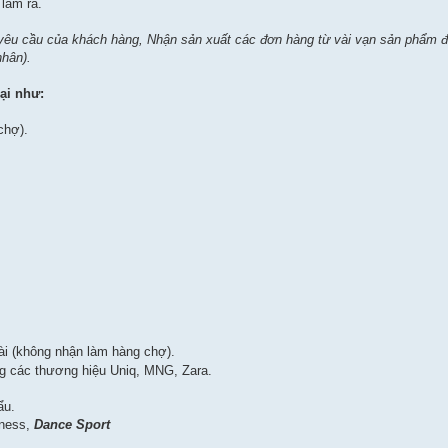
làm ra.
 yêu cầu của khách hàng, Nhận sản xuất các đơn hàng từ vài vạn sản phẩm 
nhân
).
ại như:
chợ).
i (không nhận làm hàng chợ).
ng các thương hiệu Uniq, MNG, Zara.
ẩu.
tness,
Dance Sport