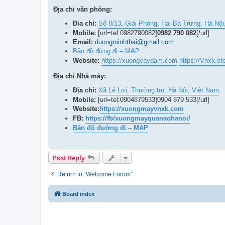
Địa chỉ văn phòng:
Đia chỉ:
Số 8/13, Giải Phóng, Hai Bà Trưng, Hà Nội
Mobile:
[url=tel:0982790082]
0982 790 082
[/url]
Email:
duongminhthai@gmail.com
Bản đồ đừng đi – MAP
Website:
https://xuongvaydam.com
https://Vnxk.st
Địa chỉ Nhà máy:
Địa chỉ:
Xã Lê Lợi, Thường tín, Hà Nội, Việt Nam
.
Mobile:
[url=tel:0904879533]0904 879 533[/url]
Website:
https://xuongmayvnxk.com
FB:
https://fb/xuongmayquanaohanoi/
Bản đồ đường đi – MAP
Post Reply
Return to “Welcome Forum”
Board index