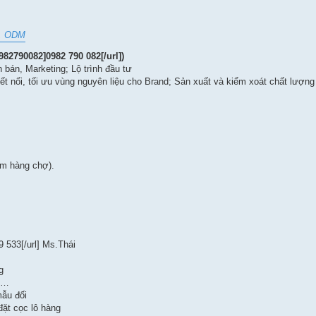
, ODM
982790082]0982 790 082[/url])
bán, Marketing; Lộ trình đầu tư
 Kết nối, tối ưu vùng nguyên liệu cho Brand; Sản xuất và kiểm xoát chất lượn
àm hàng chợ).
9 533[/url] Ms.Thái
g
ải…
mẫu đối
đặt cọc lô hàng