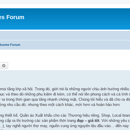
es Forum
lcome Forum
earch
Advanced search
ọi tầng lớp xã hội. Trong đó, giới trẻ là những người chịu ảnh hưởng nhiều 
ục và theo đó những phụ kiệm đi kèm, có thể nói lên phong cách và cá tính r
ra trong thời gian qua tăng nhanh chóng mặt, Chúng tôi hiểu và đã cho ra đờ
ứng nhu cầu đó, nhưng theo một cách khác, mới hơn và hoàn hảo hơn.
ng thiết kế, Quần áo Xuất khẩu cho các Thương hiệu riêng, Shop, Local bran
g cấp ra thị trường các sản phẩm thời trang
đẹp – giá tốt
. Với những yêu c
ý…), tay nghề người thợ may, nguồn cung ứng nguyên lệu đầu vào… đến nay c