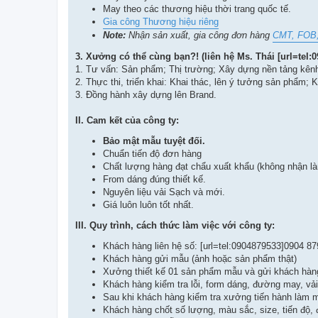
May theo các thương hiệu thời trang quốc tế.
Gia công Thương hiệu riêng
Note:
Nhận sản xuất, gia công đơn hàng
CMT, FOB
3.
Xưởng có thể cùng bạn?! (liên hệ Ms. Thái [url=tel:0
1. Tư vấn: Sản phẩm; Thị trường; Xây dựng nền tảng kênh 
2. Thực thi, triển khai: Khai thác, lên ý tưởng sản phẩm;
3. Đồng hành xây dựng lên Brand.
II. Cam kết của công ty:
Bảo mật mẫu tuyệt đối.
Chuẩn tiến độ đơn hàng
Chất lượng hàng đạt chẩu xuất khẩu (không nhận l
From dáng đúng thiết kế.
Nguyên liệu vải Sạch và mới.
Giá luôn luôn tốt nhất.
III. Quy trình, cách thức làm việc với công ty:
Khách hàng liên hệ số: [url=tel:0904879533]0904 87
Khách hàng gửi mẫu (ảnh hoặc sản phẩm thật)
Xưởng thiết kế 01 sản phẩm mẫu và gửi khách hàn
Khách hàng kiểm tra lỗi, form dáng, đường may, v
Sau khi khách hàng kiểm tra xưởng tiến hành làm 
Khách hàng chốt số lượng, màu sắc, size, tiến độ, 