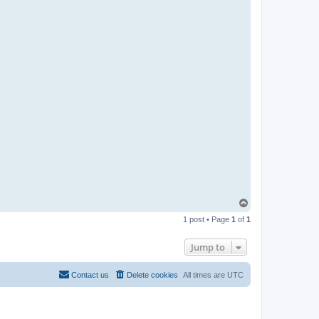
T
o
1 post • Page
1
of
1
p
Jump to
Contact us
Delete cookies
All times are
UTC