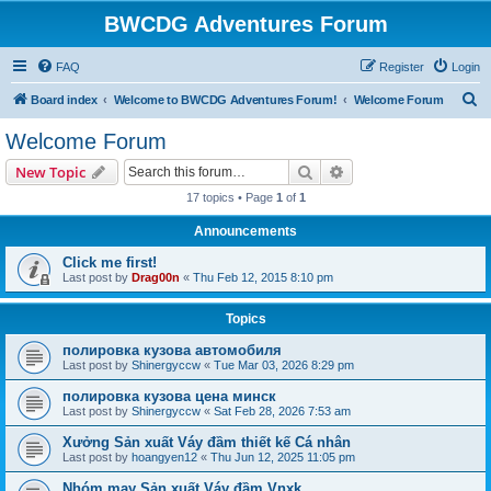
BWCDG Adventures Forum
FAQ
Register
Login
S
Board index
Welcome to BWCDG Adventures Forum!
Welcome Forum
e
Welcome Forum
a
Search
Advanced search
New Topic
r
17 topics • Page
1
of
1
c
Announcements
h
Click me first!
Last post by
Drag00n
«
Thu Feb 12, 2015 8:10 pm
Topics
полировка кузова автомобиля
Last post by
Shinergyccw
«
Tue Mar 03, 2026 8:29 pm
полировка кузова цена минск
Last post by
Shinergyccw
«
Sat Feb 28, 2026 7:53 am
Xưởng Sản xuất Váy đầm thiết kế Cá nhân
Last post by
hoangyen12
«
Thu Jun 12, 2025 11:05 pm
Nhóm may Sản xuất Váy đầm Vnxk