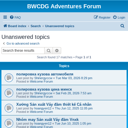
BWCDG Adventures Forum
FAQ
Register
Login
S
Board index
Search
Unanswered topics
e
Unanswered topics
a
Go to advanced search
r
Search
Advanced search
c
Search found 17 matches • Page
1
of
1
h
Topics
полировка кузова автомобиля
Last post by
Shinergyccw
«
Tue Mar 03, 2026 8:29 pm
Posted in
Welcome Forum
полировка кузова цена минск
Last post by
Shinergyccw
«
Sat Feb 28, 2026 7:53 am
Posted in
Welcome Forum
Xưởng Sản xuất Váy đầm thiết kế Cá nhân
Last post by
hoangyen12
«
Thu Jun 12, 2025 11:05 pm
Posted in
Welcome Forum
Nhóm may Sản xuất Váy đầm Vnxk
Last post by
hoangyen12
«
Tue Jun 10, 2025 1:05 pm
Posted in
Welcome Forum