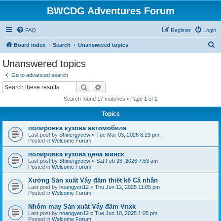
BWCDG Adventures Forum
FAQ
Register
Login
S
Board index
Search
Unanswered topics
e
Unanswered topics
a
Go to advanced search
r
Search
Advanced search
c
Search found 17 matches • Page
1
of
1
h
Topics
полировка кузова автомобиля
Last post by
Shinergyccw
«
Tue Mar 03, 2026 8:29 pm
Posted in
Welcome Forum
полировка кузова цена минск
Last post by
Shinergyccw
«
Sat Feb 28, 2026 7:53 am
Posted in
Welcome Forum
Xưởng Sản xuất Váy đầm thiết kế Cá nhân
Last post by
hoangyen12
«
Thu Jun 12, 2025 11:05 pm
Posted in
Welcome Forum
Nhóm may Sản xuất Váy đầm Vnxk
Last post by
hoangyen12
«
Tue Jun 10, 2025 1:05 pm
Posted in
Welcome Forum