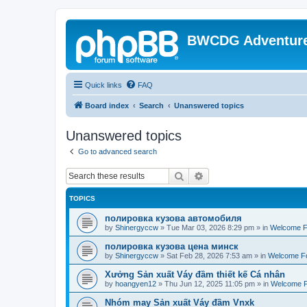
BWCDG Adventur
Quick links
FAQ
Board index
Search
Unanswered topics
Unanswered topics
Go to advanced search
Search
Advanced search
TOPICS
полировка кузова автомобиля
by
Shinergyccw
»
Tue Mar 03, 2026 8:29 pm
» in
Welcome 
полировка кузова цена минск
by
Shinergyccw
»
Sat Feb 28, 2026 7:53 am
» in
Welcome F
Xưởng Sản xuất Váy đầm thiết kế Cá nhân
by
hoangyen12
»
Thu Jun 12, 2025 11:05 pm
» in
Welcome 
Nhóm may Sản xuất Váy đầm Vnxk