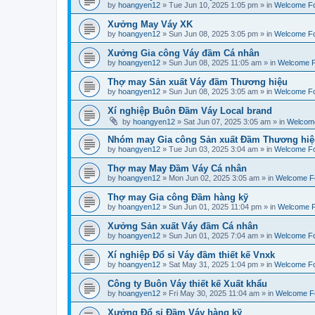
by
hoangyen12
»
Tue Jun 10, 2025 1:05 pm
» in
Welcome F
Xưởng May Váy XK
by
hoangyen12
»
Sun Jun 08, 2025 3:05 pm
» in
Welcome F
Xưởng Gia công Váy đầm Cá nhân
by
hoangyen12
»
Sun Jun 08, 2025 11:05 am
» in
Welcome 
Thợ may Sản xuất Váy đầm Thương hiệu
by
hoangyen12
»
Sun Jun 08, 2025 3:05 am
» in
Welcome F
Xí nghiệp Buôn Đầm Váy Local brand
by
hoangyen12
»
Sat Jun 07, 2025 3:05 am
» in
Welcom
Nhóm may Gia công Sản xuất Đầm Thương hiệ
by
hoangyen12
»
Tue Jun 03, 2025 3:04 am
» in
Welcome F
Thợ may May Đầm Váy Cá nhân
by
hoangyen12
»
Mon Jun 02, 2025 3:05 am
» in
Welcome F
Thợ may Gia công Đầm hàng kỹ
by
hoangyen12
»
Sun Jun 01, 2025 11:04 pm
» in
Welcome 
Xưởng Sản xuất Váy đầm Cá nhân
by
hoangyen12
»
Sun Jun 01, 2025 7:04 am
» in
Welcome F
Xí nghiệp Đổ sỉ Váy đầm thiết kế Vnxk
by
hoangyen12
»
Sat May 31, 2025 1:04 pm
» in
Welcome F
Công ty Buôn Váy thiết kế Xuất khẩu
by
hoangyen12
»
Fri May 30, 2025 11:04 am
» in
Welcome F
Xưởng Đổ sỉ Đầm Váy hàng kỹ