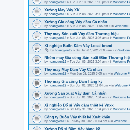
by
hoangyen12
»
Tue Jun 10, 2025 1:05 pm
» in
Welcome F
Xưởng May Váy XK
by
hoangyen12
»
Sun Jun 08, 2025 3:05 pm
» in
Welcome F
Xưởng Gia công Váy đầm Cá nhân
by
hoangyen12
»
Sun Jun 08, 2025 11:05 am
» in
Welcome 
Thợ may Sản xuất Váy đầm Thương hiệu
by
hoangyen12
»
Sun Jun 08, 2025 3:05 am
» in
Welcome F
Xí nghiệp Buôn Đầm Váy Local brand
by
hoangyen12
»
Sat Jun 07, 2025 3:05 am
» in
Welcom
Nhóm may Gia công Sản xuất Đầm Thương hiệ
by
hoangyen12
»
Tue Jun 03, 2025 3:04 am
» in
Welcome F
Thợ may May Đầm Váy Cá nhân
by
hoangyen12
»
Mon Jun 02, 2025 3:05 am
» in
Welcome F
Thợ may Gia công Đầm hàng kỹ
by
hoangyen12
»
Sun Jun 01, 2025 11:04 pm
» in
Welcome 
Xưởng Sản xuất Váy đầm Cá nhân
by
hoangyen12
»
Sun Jun 01, 2025 7:04 am
» in
Welcome F
Xí nghiệp Đổ sỉ Váy đầm thiết kế Vnxk
by
hoangyen12
»
Sat May 31, 2025 1:04 pm
» in
Welcome F
Công ty Buôn Váy thiết kế Xuất khẩu
by
hoangyen12
»
Fri May 30, 2025 11:04 am
» in
Welcome F
Xưởng Đổ sỉ Đầm Váy hàng kỹ