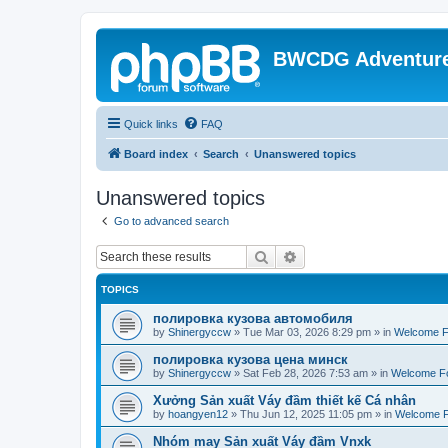
BWCDG Adventur
Quick links
FAQ
Board index
Search
Unanswered topics
Unanswered topics
Go to advanced search
Search
Advanced search
TOPICS
полировка кузова автомобиля
by
Shinergyccw
»
Tue Mar 03, 2026 8:29 pm
» in
Welcome 
полировка кузова цена минск
by
Shinergyccw
»
Sat Feb 28, 2026 7:53 am
» in
Welcome F
Xưởng Sản xuất Váy đầm thiết kế Cá nhân
by
hoangyen12
»
Thu Jun 12, 2025 11:05 pm
» in
Welcome 
Nhóm may Sản xuất Váy đầm Vnxk