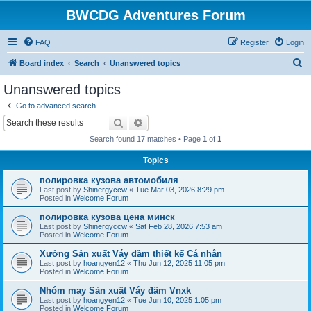
BWCDG Adventures Forum
FAQ
Register
Login
S
Board index
Search
Unanswered topics
e
Unanswered topics
a
Go to advanced search
r
Search
Advanced search
c
Search found 17 matches • Page
1
of
1
h
Topics
полировка кузова автомобиля
Last post by
Shinergyccw
«
Tue Mar 03, 2026 8:29 pm
Posted in
Welcome Forum
полировка кузова цена минск
Last post by
Shinergyccw
«
Sat Feb 28, 2026 7:53 am
Posted in
Welcome Forum
Xưởng Sản xuất Váy đầm thiết kế Cá nhân
Last post by
hoangyen12
«
Thu Jun 12, 2025 11:05 pm
Posted in
Welcome Forum
Nhóm may Sản xuất Váy đầm Vnxk
Last post by
hoangyen12
«
Tue Jun 10, 2025 1:05 pm
Posted in
Welcome Forum